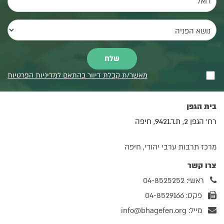
מאשר/ת קבלת דיוור בהתאם למדיניות הפרטיות
בית הגפן
רח' הגפן 2, ת.ד.9421, חיפה
מרכז תרבות ערבי יהודי, חיפה
צרו קשר
ראשי: 04-8525252
פקס: 04-8529166
מייל:
info@bhagefen.org