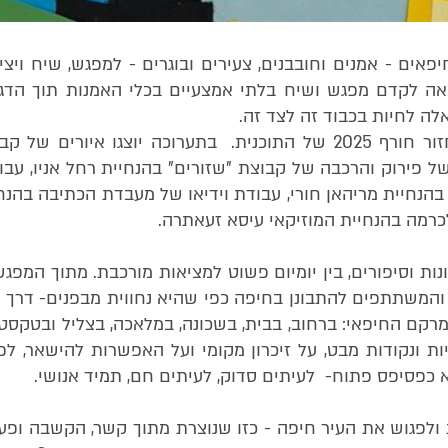
אים - אמנים וחובבנים, צעירים ובוגרים - למפגש, שיח ויצי
באה לקדם מפגש ושיח בלתי אמצעיים בכלי האמנות תוך הד
אלה לחיות בכבוד זה לצד זה.
התערוכה "חיפאוויה" היא תערוכת הסיום של מחזור חורף 2025 של התוכנית. בתערוכה יוצגו איורים ש
של פירוק והרכבה של קבוצת "שזורים" בהנחיית רחל אניו, עבו
נחיית מריהאן חורי, עבודת וידיאו של מעבדת הכתיבה בהנח
כרמה בהנחיית המוזיקאי עיסא זעאתרה.
נות וסיפורים, בין יומיום פשוט למציאות מורכבת. מתוך המפגש
משתתפים להתבונן בחיפה כפי שהיא נחווית מבפנים- דרך ה
מרקם החיפאי: ברחוב, בבית, בשכונה, במלאכה, בצליל ובטקסט.
ות ונקודות מבט, על זיכרון מקומי ועל האפשרות להישאר, לפ
לא כפסיפס פתוח- לעיתים סדוק, לעיתים חם, תמיד אנושי.
 ולפגוש את העיר חיפה - כזו שנוצרת מתוך קשר, הקשבה ופע