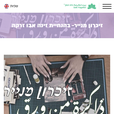
שפות
זיכרון מנייר- בהנחיית זינה אבו זרקה