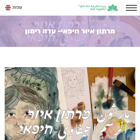
שפות
מרתון איור חיפאי- עדה רימון