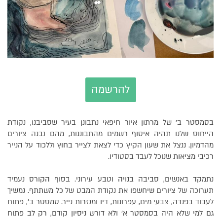
להרשמה
בסמסטר ב׳ של מרתון איור חיפאי נתבונן בעיר שסביבנו, נקודת
הייחוס שלנו תהיה איסוף רשמים מהתבוננות, מהם נבנה ציורים
מהדמיון. ננצל את שעון הקיץ כדי לצאת לצייר בחוץ וללכוד על הנייר
רכיבי מציאות שנוכל לעבד בסטודיו.
נתמקד באנשים, סביבה בנויה וטבע עירוני. בסוף הקורס נעמיד
תערוכה של ציורים שיחשפו את נקודת המבט של כל משתתף. נמשיך
לעבוד בפנדה, צבעי מים, עפרונות, דיו ומגזרות נייר. סמסטר ב', פתוח
גם למי שלא היה בסמסטר א׳ ולא דורש ניסיון קודם, רק לב פתוח